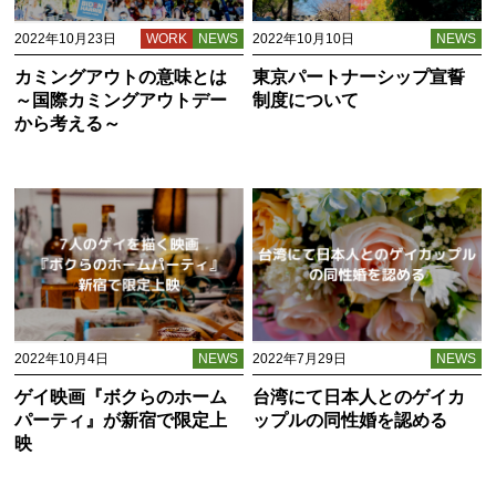
2022年10月23日
WORK
NEWS
2022年10月10日
NEWS
カミングアウトの意味とは
東京パートナーシップ宣誓
～国際カミングアウトデー
制度について
から考える～
2022年10月4日
NEWS
2022年7月29日
NEWS
ゲイ映画『ボクらのホーム
台湾にて日本人とのゲイカ
パーティ』が新宿で限定上
ップルの同性婚を認める
映