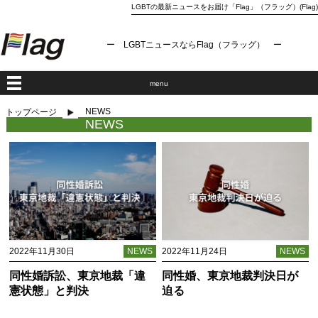
LGBTの最新ニュースをお届け「Flag」（フラッグ）(Flag)
ー LGBTニュースならFlag（フラッグ） ー
menu
NEWS
トップページ
NEWS
2022年11月30日
NEWS
2022年11月24日
NEWS
同性婚訴訟、東京地裁「違
同性婚、東京地裁判決日が
憲状態」と判決
迫る