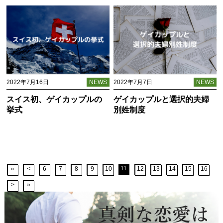
2022年7月16日
NEWS
2022年7月7日
NEWS
スイス初、ゲイカップルの
ゲイカップルと選択的夫婦
挙式
別姓制度
11
«
<
6
7
8
9
10
12
13
14
15
16
>
»