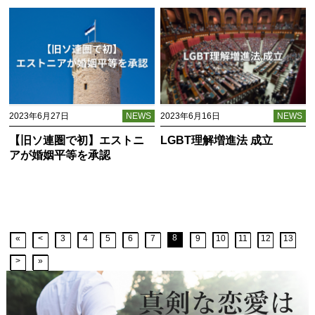
2023年6月27日
NEWS
2023年6月16日
NEWS
【旧ソ連圏で初】エストニ
LGBT理解増進法 成立
アが婚姻平等を承認
8
«
<
3
4
5
6
7
9
10
11
12
13
>
»