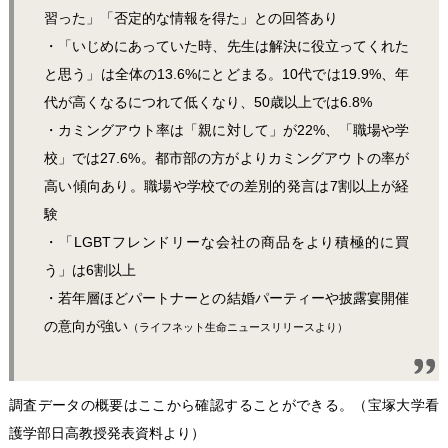
習った」「否定的な情報を得た」との回答あり
・「いじめにあっていた時、先生は解決に役立ってくれた
と思う」は全体の13.6%にとどまる。10代では19.9%、年
代が高くなるにつれて低くなり、50歳以上では6.8%
・カミングアウト率は「親に対して」が22%、「職場や学
校」では27.6%。都市部の方がよりカミングアウトの率が
高い傾向あり。職場や学校での差別的発言は7割以上が経
験
・「LGBTフレンドリーな会社の商品をより積極的に買
う」は6割以上
・若年層ほどパートナーとの結婚パーティーや披露宴開催
の意向が強い
（ライフネット生命ニュースリリースより）
調査データの概要は
ここから
確認することができる。（宝塚大学看
護学部日高教授発表資料より）