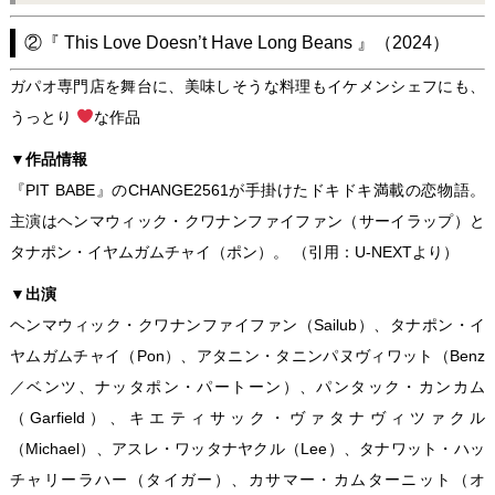
②『 This Love Doesn’t Have Long Beans 』（2024）
ガパオ専門店を舞台に、美味しそうな料理もイケメンシェフにも、
うっとり
な作品
▼作品情報
『PIT BABE』のCHANGE2561が手掛けたドキドキ満載の恋物語。
主演はヘンマウィック・クワナンファイファン（サーイラップ）と
タナポン・イヤムガムチャイ（ポン）。 （引用：
U-NEXT
より）
▼出演
ヘンマウィック・クワナンファイファン（Sailub）、タナポン・イ
ヤムガムチャイ（Pon）、アタニン・タニンパヌヴィワット（Benz
／ベンツ、ナッタポン・パートーン）、パンタック・カンカム
（Garfield）、キエティサック・ヴァタナヴィツァクル
（Michael）、アスレ・ワッタナヤクル（Lee）、タナワット・ハッ
チャリーラハー（タイガー）、カサマー・カムターニット（オ