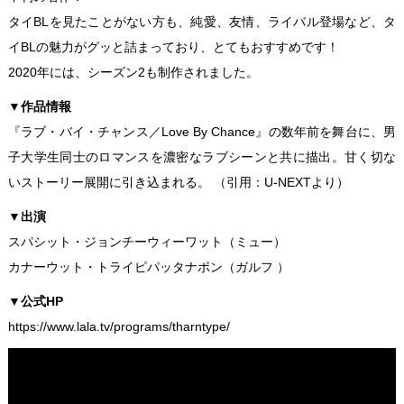
タイBLを見たことがない方も、純愛、友情、ライバル登場など、タ
イBLの魅力がグッと詰まっており、とてもおすすめです！
2020年には、シーズン2も制作されました。
▼作品情報
『ラブ・バイ・チャンス／Love By Chance』の数年前を舞台に、男
子大学生同士のロマンスを濃密なラブシーンと共に描出。甘く切な
いストーリー展開に引き込まれる。 （引用：
U-NEXT
より）
▼出演
スパシット・ジョンチーウィーワット（ミュー）
カナーウット・トライピパッタナポン（ガルフ ）
▼公式HP
https://www.lala.tv/programs/tharntype/