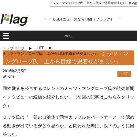
ミッツ・マングローブ氏「上から目線で恩着せがましい」(Flag)
ー LGBTニュースならFlag（フラッグ） ー
menu
LIFE
トップページ
ミッツ・マ
ミッツ・マングローブ氏「上から目線で恩着せがましい」
ングローブ氏「上から目線で恩着せがましい」
2016年2月5日
LIFE
one
同性愛者を公言するタレントのミッツ・マングローブ氏の読売新聞
インタビューの続編を紹介したい。（
前回の記事はこちらをクリッ
ク
）
ミッツ氏は「一部の自治体で同性カップルをパートナーとして認め
る動きが出ているがどう思うか」と問われた際に、以下のように回
答した。