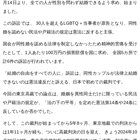
月14日より、全ての人が性別を問わず結婚できるよう求め、始まり
ました。
この訴訟では、 30人を超えるLGBTQ＋当事者が原告となり、同性
婚を認めない民法や戸籍法の規定は憲法に反すると主張。
国会が同性婚を認める法律を制定しなかったため精神的苦痛を受け
たとして、1人あたり100万円の損害賠償を国に求め、 全国5カ所で
計6件の訴訟が行われています。
「結婚の自由をすべての人に」訴訟は、同性カップルが法律上結婚
できないのは憲法違反だと訴える、日本で初めての裁判です。
今回の東京高裁での論点は、婚姻を異性同士だけに限っている民法
や戸籍法の規定が、「法の下の平等」を定めた憲法第14条や24条に
反しているか否かでした。
そして、この裁判が始まってから5年8ヶ月、東京地裁での判決から
は1年11ヶ月が経ち、ついに高裁判決の日を迎え、 きょう2024年10