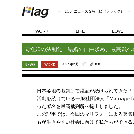
ー LGBTニュースならFlag（フラッグ） ー
WORK
LIFE
LOVE
NEWS
トップページ
同性婚の法制化：結婚の自由求め
同性婚の法制化：結婚の自由求め、最高裁へ
2026年6月11日
mm
NEWS
WORK
日本各地の裁判所で議論が続けられてきた「
活動を続けている一般社団法人「Marriage 
った署名を最高裁判所へ提出しました。
この記事では、今回のマリフォーによる署名
もが生きやすい社会に向けて私たちができる