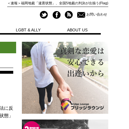
＜速報＞福岡地裁「違憲状態」、全国5地裁の判決が出揃う(Flag)
お問い合わせ
LGBT & ALLY
ABOUT US
法に反
憲状態」