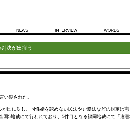
NEWS
INTERVIEW
WORDS
全国5地裁の判決が出揃う
の判決が出揃う
が言い渡された。
プルが国に対し、同性婚を認めない民法や戸籍法などの規定は憲
が全国5地裁にて行われており、5件目となる福岡地裁にて「違