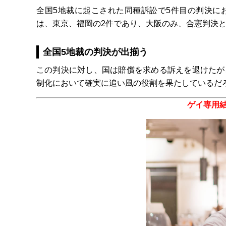
全国5地裁に起こされた同種訴訟で5件目の判決に
は、東京、福岡の2件であり、大阪のみ、合憲判決
全国5地裁の判決が出揃う
この判決に対し、国は賠償を求める訴えを退けたが
制化において確実に追い風の役割を果たしているだ
ゲイ専用