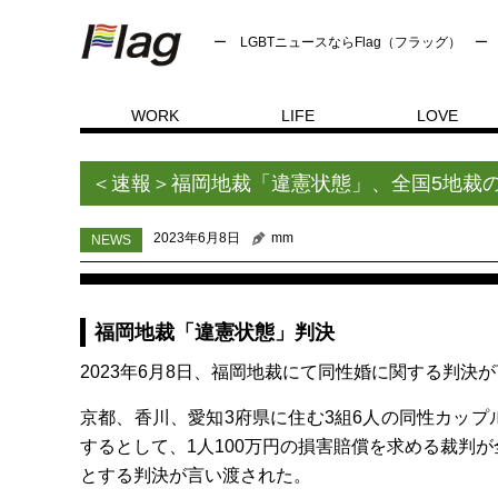
ー LGBTニュースならFlag（フラッグ） ー
WORK
LIFE
LOVE
NEWS
トップページ
＜速報＞福岡地裁「違憲状態」、
＜速報＞福岡地裁「違憲状態」、全国5地裁
2023年6月8日
mm
NEWS
福岡地裁「違憲状態」判決
2023年6月8日、福岡地裁にて同性婚に関する判決
京都、香川、愛知3府県に住む3組6人の同性カッ
するとして、1人100万円の損害賠償を求める裁判
とする判決が言い渡された。