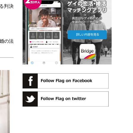
る判決
婚の法