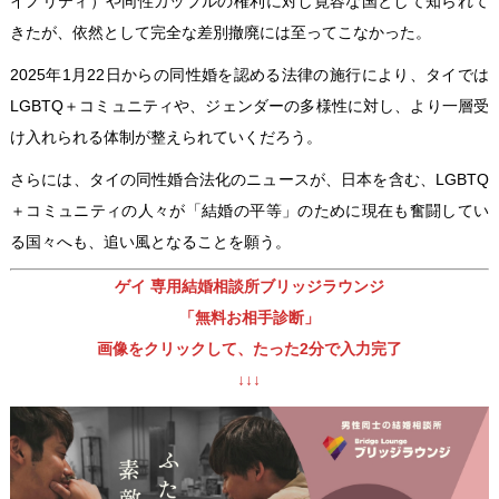
イノリティ）や同性カップルの権利に対し寛容な国として知られて
きたが、依然として完全な差別撤廃には至ってこなかった。
2025年1月22日からの同性婚を認める法律の施行により、タイでは
LGBTQ＋コミュニティや、ジェンダーの多様性に対し、より一層受
け入れられる体制が整えられていくだろう。
さらには、タイの同性婚合法化のニュースが、日本を含む、LGBTQ
＋コミュニティの人々が「結婚の平等」のために現在も奮闘してい
る国々へも、追い風となることを願う。
ゲイ 専用結婚相談所ブリッジラウンジ
「無料お相手診断」
画像をクリックして、たった2分で入力完了
↓↓↓