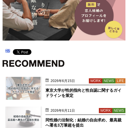
2026年6月15日
WORK
NEWS
LIFE
東京大学が性的指向と性自認に関するガイ
ドラインを策定
2026年6月11日
WORK
NEWS
同性婚の法制化：結婚の自由求め、最高裁
へ署名3万筆超を提出