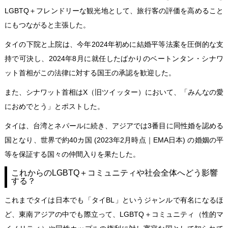
LGBTQ＋フレンドリーな観光地として、旅行客の評価を高めること
にもつながると主張した。
タイの下院と上院は、今年2024年初めに結婚平等法案を圧倒的な支
持で可決し、2024年8月に就任したばかりのベートンタン・シナワ
ット首相がこの法律に対する国王の承認を歓迎した。
また、シナワット首相はX（旧ツイッター）において、「みんなの愛
におめでとう」とポストした。
タイは、台湾とネパールに続き、アジアでは3番目に同性婚を認める
国となり、
世界で約40カ国
(2023年2月時点｜EMA日本) の婚姻の平
等を保証する国々の仲間入りを果たした。
これからのLGBTQ＋コミュニティや社会全体へどう影響
する？
これまでタイは日本でも「タイBL」というジャンルで有名になるほ
ど、東南アジアの中でも際立って、LGBTQ＋コミュニティ（性的マ