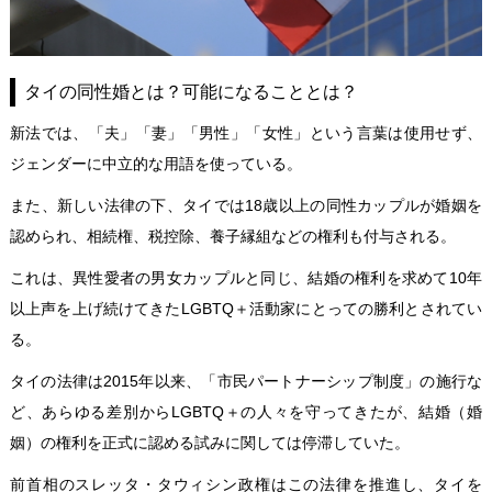
タイの同性婚とは？可能になることとは？
新法では、「夫」「妻」「男性」「女性」という言葉は使用せず、
ジェンダーに中立的な用語を使っている。
また、新しい法律の下、タイでは18歳以上の同性カップルが婚姻を
認められ、相続権、税控除、養子縁組などの権利も付与される。
これは、異性愛者の男女カップルと同じ、結婚の権利を求めて10年
以上声を上げ続けてきたLGBTQ＋活動家にとっての勝利とされてい
る。
タイの法律は2015年以来、「市民パートナーシップ制度」の施行な
ど、あらゆる差別からLGBTQ＋の人々を守ってきたが、結婚（婚
姻）の権利を正式に認める試みに関しては停滞していた。
前首相のスレッタ・タウィシン政権はこの法律を推進し、タイを