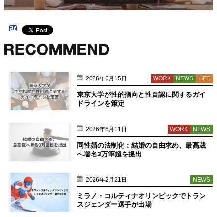
2026年6月15日
WORK
NEWS
LIFE
東京大学が性的指向と性自認に関するガイ
ドラインを策定
2026年6月11日
WORK
NEWS
同性婚の法制化：結婚の自由求め、最高裁
へ署名3万筆超を提出
2026年2月21日
NEWS
ミラノ・コルティナオリンピックでトラン
スジェンダー選手が出場