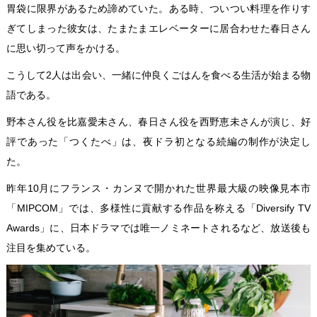
胃袋に限界があるため諦めていた。ある時、ついつい料理を作りす
ぎてしまった彼女は、たまたまエレベーターに居合わせた春日さん
に思い切って声をかける。
こうして2人は出会い、一緒に仲良くごはんを食べる生活が始まる物
語である。
野本さん役を比嘉愛未さん、春日さん役を西野恵未さんが演じ、好
評であった「つくたべ」は、夜ドラ初となる続編の制作が決定し
た。
昨年10月にフランス・カンヌで開かれた世界最大級の映像見本市
「MIPCOM」では、多様性に貢献する作品を称える「Diversify TV
Awards」に、日本ドラマでは唯一ノミネートされるなど、放送後も
注目を集めている。