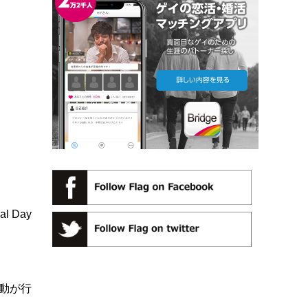
 Day
活動が行