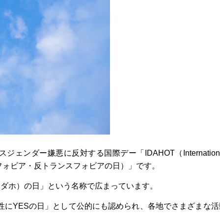
ダー嫌悪に反対する国際デー「IDAHOT（International
a, 国際反ホモフォビア・反トランスフォビアの日）」です。
（アイダホ）の日」という名称で広まっています。
な性にYESの日」として公的にも認められ、各地でさまざまな