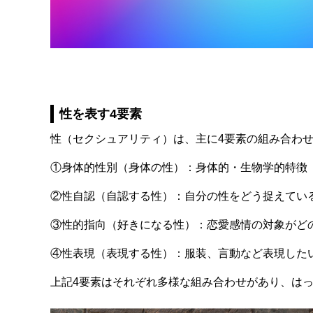
性を表す4要素
性（セクシュアリティ）は、主に4要素の組み合わ
①身体的性別（身体の性）：身体的・生物学的特徴
②性自認（自認する性）：自分の性をどう捉えてい
③性的指向（好きになる性）：恋愛感情の対象がど
④性表現（表現する性）：服装、言動など表現した
上記4要素はそれぞれ多様な組み合わせがあり、は