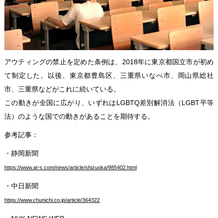
アウティングの禁止を定めた条例は、2018年に東京都国立市が初め
て制定した。以後、東京都豊島区、三重県いなべ市、岡山県総社
市、三重県などがこれに続いている。
この動きが全国に広がり、いずれはLGBTQ差別解消法（LGBT平等
法）のような国での動きがあることを期待する。
参考記事：
・静岡新聞
https://www.at-s.com/news/article/shizuoka/985402.html
・中日新聞
https://www.chunichi.co.jp/article/364322