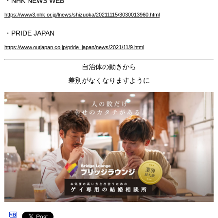
・NHK NEWS WEB
https://www3.nhk.or.jp/lnews/shizuoka/20211115/3030013960.html
・PRIDE JAPAN
https://www.outjapan.co.jp/pride_japan/news/2021/11/9.html
自治体の動きから
差別がなくなりますように