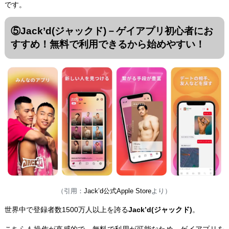
です。
⑤Jack’d(ジャックド)
－ゲイアプリ初心者にお
すすめ！無料で利用できるから始めやすい！
（引用：
Jack’d公式Apple Store
より）
世界中で登録者数1500万人以上を誇る
Jack’d(ジャックド)
。
こちらも操作が直感的で、無料で利用が可能なため、ゲイアプリを