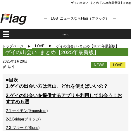
ゲイの出会い -まとめ【2025年最新版】(Flag)
ー LGBTニュースならFlag（フラッグ） ー
menu
LOVE
トップページ
ゲイの出会い -まとめ【2025年最新版】
ゲイの出会い -まとめ【2025年最新版】
2025年1月20日
NEWS
LOVE
ゆう
■目次
1.ゲイの出会い方は沢山。どれを使えばいいの？
2.ゲイの出会いを提供するアプリを利用して出会う！お
すすめ５選
2-1.ナイモン(9monsters)
2-2.Bridge(ブリッジ)
2-3.ブルード(Blued)