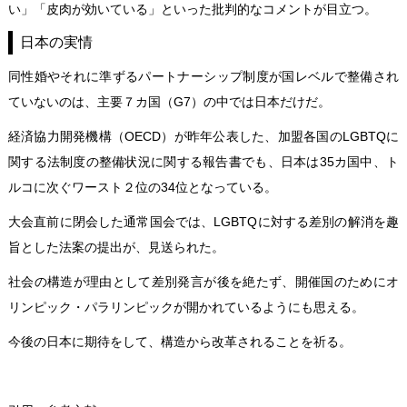
い」「皮肉が効いている」といった批判的なコメントが目立つ。
日本の実情
同性婚やそれに準ずるパートナーシップ制度が国レベルで整備され
ていないのは、主要７カ国（G7）の中では日本だけだ。
経済協力開発機構（OECD）が昨年公表した、加盟各国のLGBTQに
関する法制度の整備状況に関する報告書でも、日本は35カ国中、ト
ルコに次ぐワースト２位の34位となっている。
大会直前に閉会した通常国会では、LGBTQに対する差別の解消を趣
旨とした法案の提出が、見送られた。
社会の構造が理由として差別発言が後を絶たず、開催国のためにオ
リンピック・パラリンピックが開かれているようにも思える。
今後の日本に期待をして、構造から改革されることを祈る。