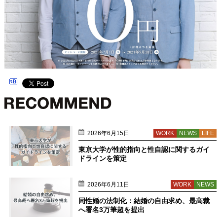
2026年6月15日
WORK
NEWS
LIFE
東京大学が性的指向と性自認に関するガイ
ドラインを策定
2026年6月11日
WORK
NEWS
同性婚の法制化：結婚の自由求め、最高裁
へ署名3万筆超を提出