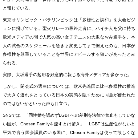
と報じている。
東京オリンピック・パラリンピックは「多様性と調和」を大会ビジ
ョンに掲げている。聖火リレーの最終走者に、ハイチ人を父に持ち
欧米メディアの間で人気の高い女子テニスの大坂なおみ選手を、本
人の試合のスケジュールを急きょ変更してまで据えたのも、日本が
多様性を尊重していることを世界にアピールする狙いがあったとみ
られる。
実際、大坂選手の起用を好意的に報じる海外メディアが多かった。
しかし、閉会式の選曲については、欧米先進国に比べ多様性の推進
で大きく遅れをとっている日本の実態を隠すために同曲が使われた
のではないかといった声も目立つ。
SNSでは、「同性婚を認めずLGBTへの差別を法律で禁止もしていな
い国が、Chosen Familyを流すとは驚き」「LGBTは生産性がないと
平気で言う国会議員のいる国に、Chosen Familyは使って欲しくな