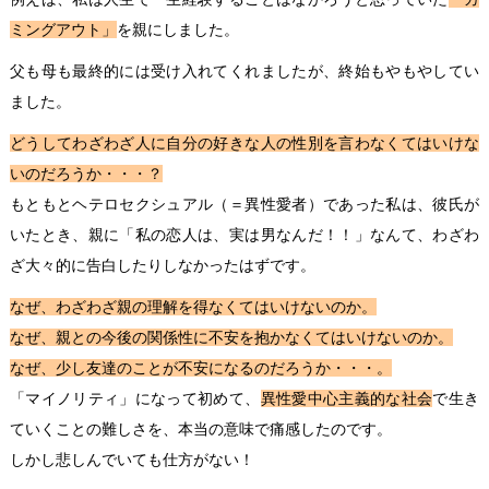
ミングアウト」
を親にしました。
父も母も最終的には受け入れてくれましたが、終始もやもやしてい
ました。
どうしてわざわざ人に自分の好きな人の性別を言わなくてはいけな
いのだろうか・・・？
もともとヘテロセクシュアル（＝異性愛者）であった私は、彼氏が
いたとき、親に「私の恋人は、実は男なんだ！！」なんて、わざわ
ざ大々的に告白したりしなかったはずです。
なぜ、わざわざ親の理解を得なくてはいけないのか。
なぜ、親との今後の関係性に不安を抱かなくてはいけないのか。
なぜ、少し友達のことが不安になるのだろうか・・・。
「マイノリティ」になって初めて、
異性愛中心主義的な社会
で生き
ていくことの難しさを、本当の意味で痛感したのです。
しかし悲しんでいても仕方がない！