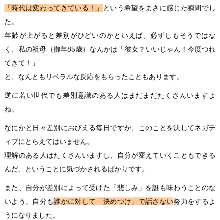
「時代は変わってきている！」
という希望をまさに感じた瞬間でし
た。
年齢が上がると差別がひどいのかといえば、必ずしもそうではな
く、私の祖母（御年85歳）なんかは「彼女？いいじゃん！今度つれ
てきて！」
と、なんともリベラルな反応をもらったこともあります。
逆に若い世代でも差別意識のある人はまだまだたくさんいますよ
ね。
なにかと日々差別におびえる毎日ですが、このことを決してネガテ
ィブにとらえてはいません。
理解のある人はたくさんいますし、自分が変えていくこともできる
んだ、ということに気づかされるばかりです。
また、自分が差別によって受けた「悲しみ」を誰も味わうことのな
いよう、自分も
誰かに対して「決めつけ」で話さない
努力をするよ
うになりました。