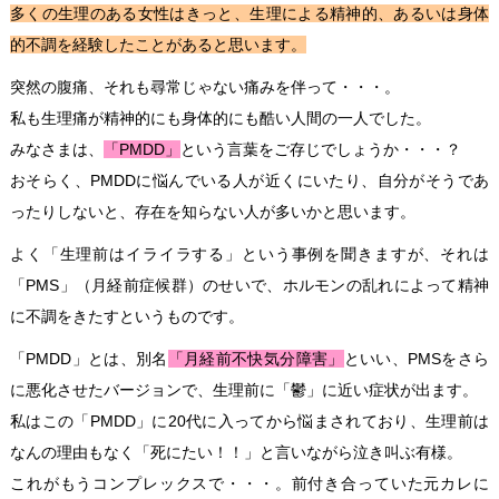
多くの生理のある女性はきっと、生理による精神的、あるいは身体
的不調を経験したことがあると思います。
突然の腹痛、それも尋常じゃない痛みを伴って・・・。
私も生理痛が精神的にも身体的にも酷い人間の一人でした。
みなさまは、
「PMDD」
という言葉をご存じでしょうか・・・？
おそらく、PMDDに悩んでいる人が近くにいたり、自分がそうであ
ったりしないと、存在を知らない人が多いかと思います。
よく「生理前はイライラする」という事例を聞きますが、それは
「PMS」（月経前症候群）のせいで、ホルモンの乱れによって精神
に不調をきたすというものです。
「PMDD」とは、別名
「月経前不快気分障害」
といい、PMSをさら
に悪化させたバージョンで、生理前に「鬱」に近い症状が出ます。
私はこの「PMDD」に20代に入ってから悩まされており、生理前は
なんの理由もなく「死にたい！！」と言いながら泣き叫ぶ有様。
これがもうコンプレックスで・・・。前付き合っていた元カレに