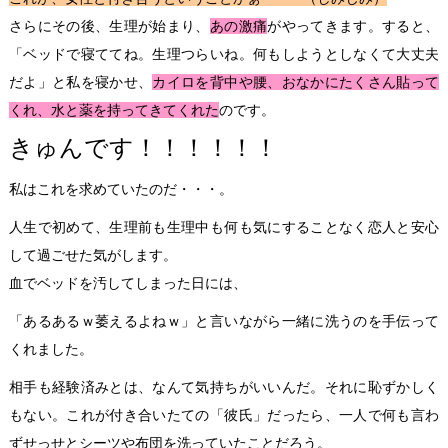
さらにその後、生理が始まり、
あの激痛
がやってきます。すると、
「ベッドで寝ててね。生理つらいね。何もしようとしなくて大丈夫
だよ」と私を寝かせ、
カイロを背中や腰、おなかにたくさん貼って
くれ、水と薬を持ってきてくれた
のです。
きゅんです！！！！！！
私はこれを求めていたのだ・・・。
人生で初めて、生理前も生理中も何も気にすることなく恋人と安心
して過ごせた気がします。
血でベッドを汚してしまった日には、
「あるあるｗ萎えるよねｗ」と言いながら一緒に洗うのを手伝って
くれました。
相手も経験済みとは、なんて気持ちがいいんだ。それに恥ずかしく
もない。これが付き合いたての「彼氏」だったら、一人で何も言わ
ずせっせとシーツや布団を洗っていたことだろう。