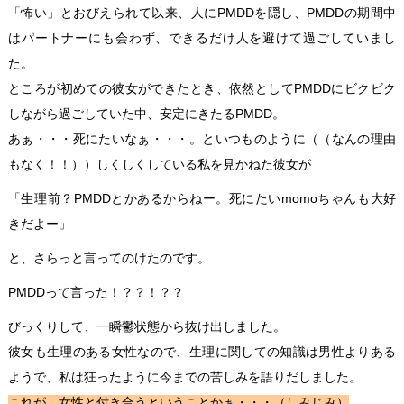
「怖い」とおびえられて以来、人にPMDDを隠し、PMDDの期間中
はパートナーにも会わず、できるだけ人を避けて過ごしていまし
た。
ところが初めての彼女ができたとき、依然としてPMDDにビクビク
しながら過ごしていた中、安定にきたるPMDD。
あぁ・・・死にたいなぁ・・・。といつものように（（なんの理由
もなく！！））しくしくしている私を見かねた彼女が
「生理前？PMDDとかあるからねー。死にたいmomoちゃんも大好
きだよー」
と、さらっと言ってのけたのです。
PMDDって言った！？？！？？
びっくりして、一瞬鬱状態から抜け出しました。
彼女も生理のある女性なので、生理に関しての知識は男性よりある
ようで、私は狂ったように今までの苦しみを語りだしました。
これが、女性と付き合うということかぁ・・・（しみじみ）