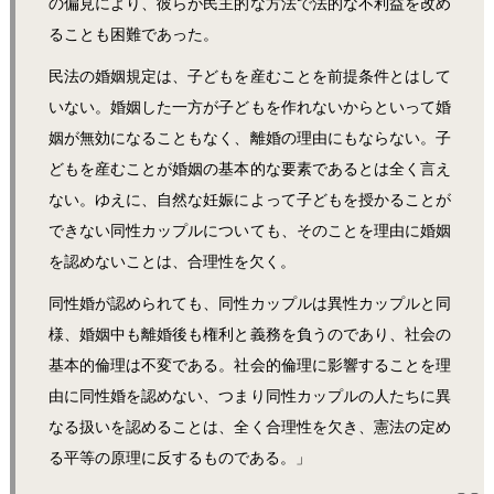
の偏見により、彼らが民主的な方法で法的な不利益を改め
ることも困難であった。
民法の婚姻規定は、子どもを産むことを前提条件とはして
いない。婚姻した一方が子どもを作れないからといって婚
姻が無効になることもなく、離婚の理由にもならない。子
どもを産むことが婚姻の基本的な要素であるとは全く言え
ない。ゆえに、自然な妊娠によって子どもを授かることが
できない同性カップルについても、そのことを理由に婚姻
を認めないことは、合理性を欠く。
同性婚が認められても、同性カップルは異性カップルと同
様、婚姻中も離婚後も権利と義務を負うのであり、社会の
基本的倫理は不変である。社会的倫理に影響することを理
由に同性婚を認めない、つまり同性カップルの人たちに異
なる扱いを認めることは、全く合理性を欠き、憲法の定め
る平等の原理に反するものである。」