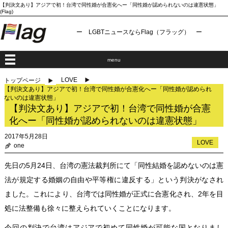
【判決文あり】アジアで初！台湾で同性婚が合憲化へー「同性婚が認められないのは違憲状態」
(Flag)
ー LGBTニュースならFlag（フラッグ） ー
menu
LOVE
トップページ
【判決文あり】アジアで初！台湾で同性婚が合憲化へー「同性婚が認められ
ないのは違憲状態」
【判決文あり】アジアで初！台湾で同性婚が合憲
化へー「同性婚が認められないのは違憲状態」
2017年5月28日
LOVE
one
先日の5月24日、台湾の憲法裁判所にて「同性結婚を認めないのは憲
法が規定する婚姻の自由や平等権に違反する」という判決がなされ
ました。これにより、台湾では同性婚が正式に合憲化され、2年を目
処に法整備も徐々に整えられていくことになります。
今回の判決で台湾はアジアで初めて同性婚が可能な国となりまし