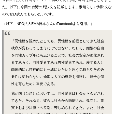
た。以下に今回の台湾の判決文を記載します。素晴らしい判決文な
のでぜひ読んでもらいたいです。
（以下、NPO法人EMA日本さんの
Facebook
より引用。）
「同性婚を認めたとしても、異性婚を前提としてきた社会
秩序が変わってしまうわけではない。むしろ、婚姻の自由
を同性カップルにも広げることで、社会の安定が強化され
るであろう。同性愛者であれ異性愛者であれ、愛する人と
肉体的にも精神的にも一緒にいたいと思う気持ちやその必
要性は変わらない。婚姻は人間の尊厳を擁護し、健全な個
性を育むために重要である。
我が国（台湾）においては、同性愛者は社会から否定され
てきた。それゆえ、彼らは社会から隔離され、孤立し、事
実上および法律上の差別に苦しめられてきた。また、社会