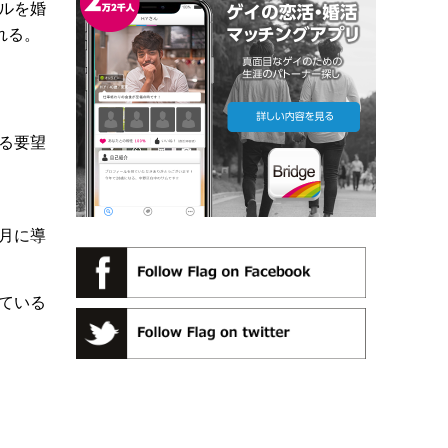
ルを婚
れる。
る要望
月に導
ている