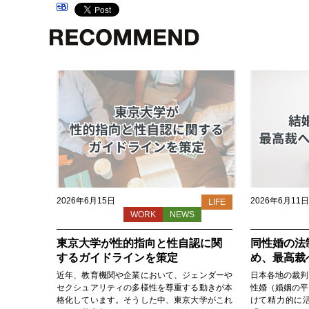
2026年6月15日
2026年6月11日
LIFE
WORK
NEWS
東京大学が性的指向と性自認に関
同性婚の法
するガイドラインを策定
め、最高裁
近年、教育機関や企業において、ジェンダーや
日本各地の裁判
セクシュアリティの多様性を尊重する動きが本
性婚（婚姻の平
格化しています。そうした中、東京大学がこれ
けて精力的に