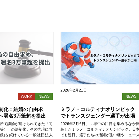
2026年2月21日
WORK
NEWS
NEWS
制化：結婚の自由求
ミラノ・コルティナオリンピック
へ署名3万筆超を提出
でトランスジェンダー選手が出場
所で議論が続けられてきた「同
2026年2月6日、世界中の注目を集めるなか
等）」の法制化。その実現に向
幕したミラノ・コルティナオリンピック。日
活動を続けている一般社団法人
でも連日、選手たちの活躍が生中継やニュー