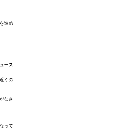
を進め
ニュース
数近くの
成がなさ
となって