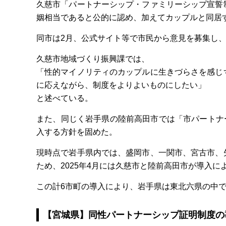
久慈市「パートナーシップ・ファミリーシップ宣誓
姻相当であると公的に認め、加えてカップルと同居
同市は2月、公式サイト等で市民から意見を募集し、2
久慈市地域づくり振興課では、
「性的マイノリティのカップルに生きづらさを感じ
に応えながら、制度をよりよいものにしたい」
と述べている。
また、同じく岩手県の陸前高田市では「市パートナー
入する方針を固めた。
現時点で岩手県内では、盛岡市、一関市、宮古市、
ため、2025年4月には久慈市と陸前高田市が導入
この計6市町の導入により、岩手県は東北六県の中
【宮城県】同性パートナーシップ証明制度の