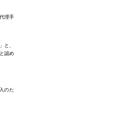
代理手
」と、
と認め
入のた