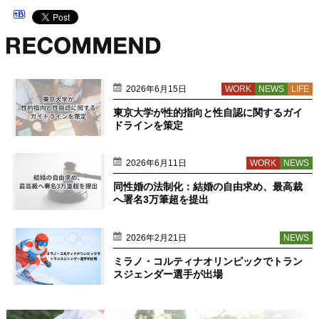
2026年6月15日
WORK
NEWS
LIFE
東京大学が性的指向と性自認に関するガイ
ドラインを策定
2026年6月11日
WORK
NEWS
同性婚の法制化：結婚の自由求め、最高裁
へ署名3万筆超を提出
2026年2月21日
NEWS
ミラノ・コルティナオリンピックでトラン
スジェンダー選手が出場