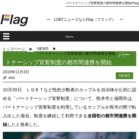
パートナーシップ宣誓制度の都市間連携を開始(Flag)
ー LGBTニュースならFlag（フラッグ） ー
menu
NEWS
トップページ
パートナーシップ宣誓制度の都市間連携を開始
パー
トナーシップ宣誓制度の都市間連携を開始
2019年11月3日
NEWS
asa
10月30日、ＬＧＢＴなど性的少数者のカップルを自治体が公的に認
める「パートナーシップ宣誓制度」について、熊本市と福岡市は、
パートナーシップ宣誓制度を利用しているカップルが両市の間で転
入出した場合、制度を継続して利用できる
全国初の都市間連携を開
始
したと発表した。