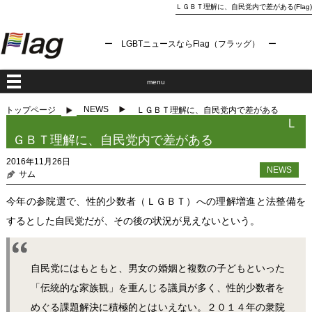
ＬＧＢＴ理解に、自民党内で差がある(Flag)
ー LGBTニュースならFlag（フラッグ） ー
menu
NEWS
トップページ
ＬＧＢＴ理解に、自民党内で差がある
Ｌ
ＧＢＴ理解に、自民党内で差がある
2016年11月26日
NEWS
サム
今年の参院選で、性的少数者（ＬＧＢＴ）への理解増進と法整備を
するとした自民党だが、その後の状況が見えないという。
自民党にはもともと、男女の婚姻と複数の子どもといった
「伝統的な家族観」を重んじる議員が多く、性的少数者を
めぐる課題解決に積極的とはいえない。２０１４年の衆院