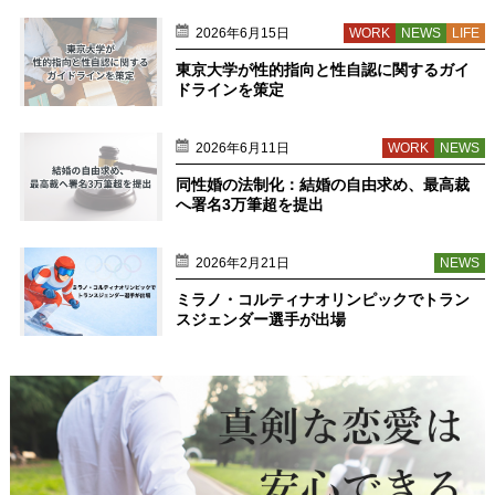
2026年6月15日
WORK
NEWS
LIFE
東京大学が性的指向と性自認に関するガイ
ドラインを策定
2026年6月11日
WORK
NEWS
同性婚の法制化：結婚の自由求め、最高裁
へ署名3万筆超を提出
2026年2月21日
NEWS
ミラノ・コルティナオリンピックでトラン
スジェンダー選手が出場