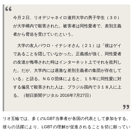
今月２日、リオデジャネイロ連邦大学の男子学生（３０）
が大学構内で殺害された。被害者は同性愛者で、差別主義
者から脅迫を受けていたという。
大学の友人パウロ・イナシオさん（２１）は「彼はゲイ
であることを隠していなかった。正義感が強く、同性愛者
の友達が侮辱された時はインターネット上でそれを批判し
た。だが、大学内には過激な差別主義者の集団が存在して
いる」と語る。ＮＧＯ団体によると、１５年に同性愛に対
する偏見で殺害された人は、ブラジル国内で３１８人に上
る。（朝日新聞デジタル 2016年7月27日）
リオ五輪では、多くのLGBT当事者が各国の代表として参加をする。
彼らの活躍により、LGBTの理解が促進されることを切に願ってい