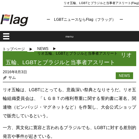
リオ五輪、LGBTとブラジルと当事者アスリート(Flag)
ー LGBTニュースならFlag（フラッグ） ー
menu
NEWS
トップページ
リオ五輪、LGBTとブラジルと当事者アスリート
リオ
五輪、LGBTとブラジルと当事者アスリート
2016年8月3日
NEWS
サム
リオ五輪は、LGBTにとっても、意義深い祭典となりそうだ。リオ五
輪組織委員会は、「ＬＧＢＴの権利尊重に関する誓約書に署名。関
連物（ピンバッジ・マグネットなど）を作製し、大会公式ショップ
で販売しているという。
一方、異文化に寛容と言われるブラジルでも、LGBTに対する差別的
発言や事件が起きている。