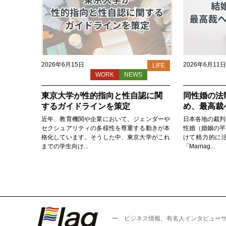
2026年6月15日
2026年6月11日
LIFE
WORK
NEWS
東京大学が性的指向と性自認に関
同性婚の法
するガイドラインを策定
め、最高裁
近年、教育機関や企業において、ジェンダーや
日本各地の裁判
セクシュアリティの多様性を尊重する動きが本
性婚（婚姻の平
格化しています。そうした中、東京大学がこれ
けて精力的に
までの学生向け...
「Marriag...
ー ビジネス情報、有名人インタビュー