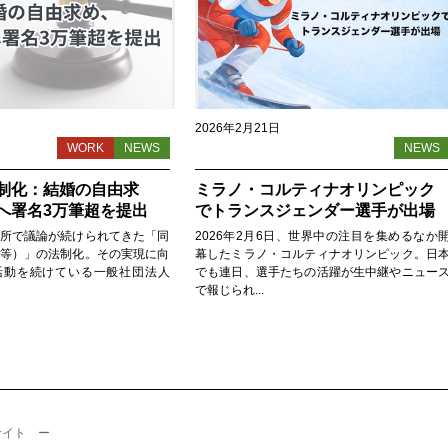
2026年2月21日
WORK
NEWS
NEWS
制化：結婚の自由求
ミラノ・コルティナオリンピック
へ署名3万筆超を提出
でトランスジェンダー選手が出場
所で議論が続けられてきた「同
2026年2月6日、世界中の注目を集めるなか
等）」の法制化。その実現に向
幕したミラノ・コルティナオリンピック。日
活動を続けている一般社団法人
でも連日、選手たちの活躍が生中継やニュー
で報じられ...
サイト ー