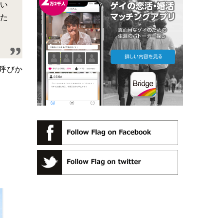
い
た
呼びか