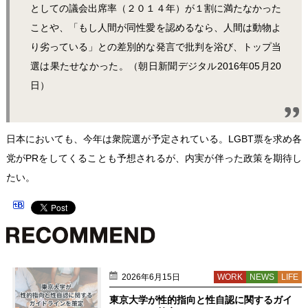
としての議会出席率（２０１４年）が１割に満たなかった
ことや、「もし人間が同性愛を認めるなら、人間は動物よ
り劣っている」との差別的な発言で批判を浴び、トップ当
選は果たせなかった。（朝日新聞デジタル2016年05月20
日）
日本においても、今年は衆院選が予定されている。LGBT票を求め各
党がPRをしてくることも予想されるが、内実が伴った政策を期待し
たい。
2026年6月15日
WORK
NEWS
LIFE
東京大学が性的指向と性自認に関するガイ